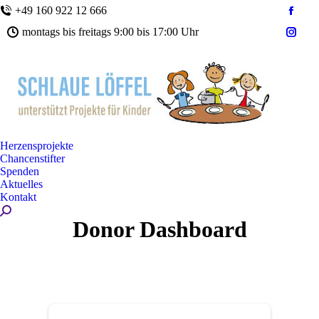
+49 160 922 12 666
Faceb
montags bis freitags 9:00 bis 17:00 Uhr
page
Insta
opens
page
in
opens
new
in
wind
new
wind
Herzensprojekte
Chancenstifter
Spenden
Aktuelles
Kontakt
Search:
Donor Dashboard