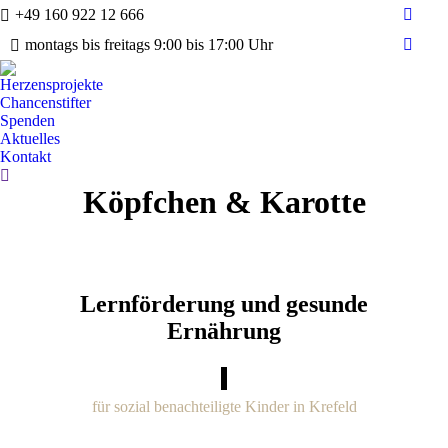
+49 160 922 12 666
Faceb
montags bis freitags 9:00 bis 17:00 Uhr
page
Instag
opens
page
Herzensprojekte
in
opens
Chancenstifter
new
in
Spenden
wind
Aktuelles
new
Kontakt
wind
Search:
Köpfchen & Karotte
Lernförderung und gesunde
Ernährung
für sozial benachteiligte Kinder in Krefeld